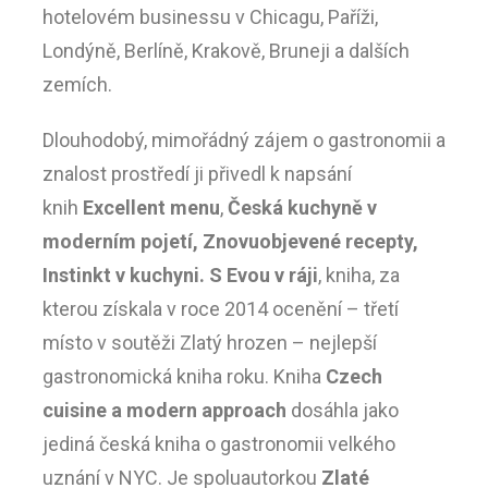
hotelovém businessu v Chicagu, Paříži,
Londýně, Berlíně, Krakově, Bruneji a dalších
zemích.
Dlouhodobý, mimořádný zájem o gastronomii a
znalost prostředí ji přivedl k napsání
knih
Excellent menu
,
Česká kuchyně v
moderním pojetí, Znovuobjevené recepty,
Instinkt v kuchyni.
S Evou v ráji
, kniha, za
kterou získala v roce 2014 ocenění – třetí
místo v soutěži Zlatý hrozen – nejlepší
gastronomická kniha roku. Kniha
Czech
cuisine a modern approach
dosáhla jako
jediná česká kniha o gastronomii velkého
uznání v NYC. Je spoluautorkou
Zlaté