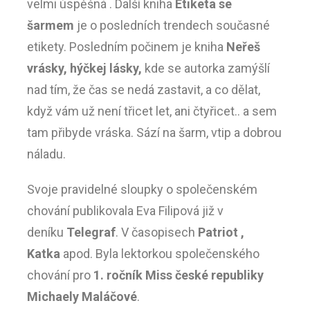
velmi úspěšná . Další kniha
Etiketa se
šarmem
je o posledních trendech současné
etikety. Posledním počinem je kniha
Neřeš
vrásky, hýčkej lásky,
kde se autorka zamýšlí
nad tím, že čas se nedá zastavit, a co dělat,
když vám už není třicet let, ani čtyřicet.. a sem
tam přibyde vráska. Sází na šarm, vtip a dobrou
náladu.
Svoje pravidelné sloupky o společenském
chování publikovala Eva Filipová již v
deníku
Telegraf
. V časopisech
Patriot ,
Katka
apod. Byla lektorkou společenského
chování pro
1. ročník Miss české republiky
Michaely Maláčové
.